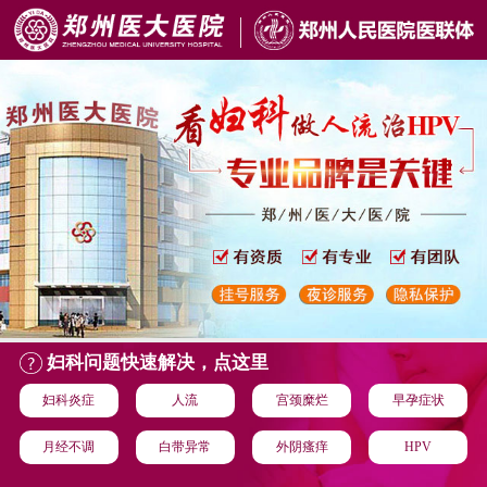
妇科问题快速解决，点这里
妇科炎症
人流
宫颈糜烂
早孕症状
月经不调
白带异常
外阴瘙痒
HPV