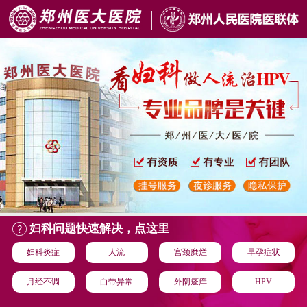
妇科问题快速解决，点这里
妇科炎症
人流
宫颈糜烂
早孕症状
月经不调
白带异常
外阴瘙痒
HPV