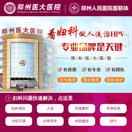
妇科问题快速解决，点这里
妇科炎症
人流
宫颈糜烂
早孕症状
月经不调
白带异常
外阴瘙痒
HPV