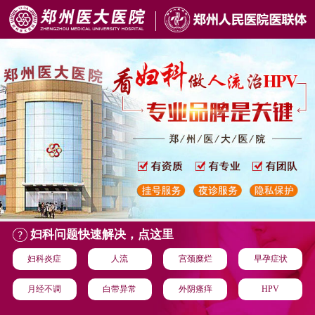
妇科问题快速解决，点这里
妇科炎症
人流
宫颈糜烂
早孕症状
月经不调
白带异常
外阴瘙痒
HPV