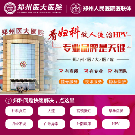
妇科问题快速解决，点这里
妇科炎症
人流
宫颈糜烂
早孕症状
月经不调
白带异常
外阴瘙痒
HPV