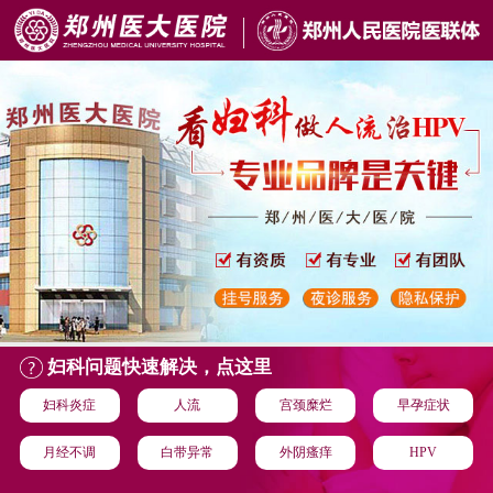
妇科问题快速解决，点这里
妇科炎症
人流
宫颈糜烂
早孕症状
月经不调
白带异常
外阴瘙痒
HPV