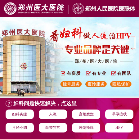
妇科问题快速解决，点这里
妇科炎症
人流
宫颈糜烂
早孕症状
月经不调
白带异常
外阴瘙痒
HPV