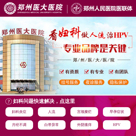
妇科问题快速解决，点这里
妇科炎症
人流
宫颈糜烂
早孕症状
月经不调
白带异常
外阴瘙痒
HPV