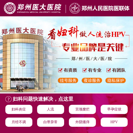
妇科问题快速解决，点这里
妇科炎症
人流
宫颈糜烂
早孕症状
月经不调
白带异常
外阴瘙痒
HPV