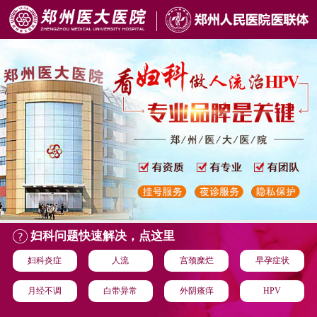
妇科问题快速解决，点这里
妇科炎症
人流
宫颈糜烂
早孕症状
月经不调
白带异常
外阴瘙痒
HPV