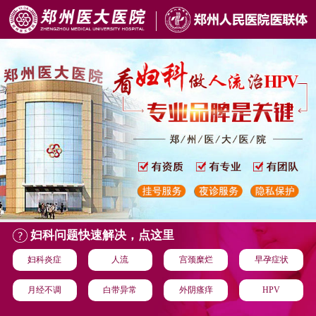
妇科问题快速解决，点这里
妇科炎症
人流
宫颈糜烂
早孕症状
月经不调
白带异常
外阴瘙痒
HPV