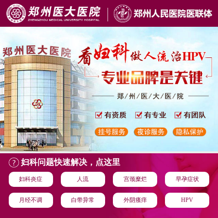
妇科问题快速解决，点这里
妇科炎症
人流
宫颈糜烂
早孕症状
月经不调
白带异常
外阴瘙痒
HPV